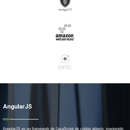
AngularJS
AngularJS es un framework de JavaScript de código abierto, mantenido