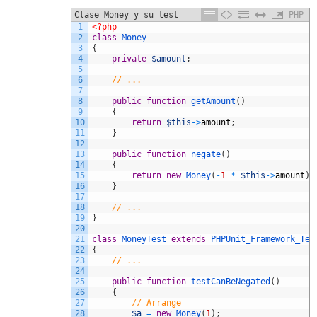
Clase Money y su test
PHP
1
<?php
2
class
Money
3
{
4
private
$amount
;
5
6
// ...
7
8
public
function
getAmount
(
)
9
{
10
return
$this
->
amount
;
11
}
12
13
public
function
negate
(
)
14
{
15
return
new
Money
(
-
1
*
$this
->
amount
)
;
16
}
17
18
// ...
19
}
20
21
class
MoneyTest
extends
PHPUnit_Framework_Tes
22
{
23
// ...
24
25
public
function
testCanBeNegated
(
)
26
{
27
// Arrange
28
$a
=
new
Money
(
1
)
;