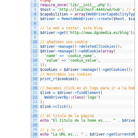
1
<?php
2
require_once
(
'lib/__init__.php'
)
;
3
$host
=
'http://localhost:4444/wd/hub'
;
// el
4
$capabilities
=
array
(
WebDriverCapabilityType
5
$driver
=
RemoteWebDriver::
create
(
$host
,
$cap
6
7
// la web a testar, este blog
8
$driver
->
get
(
'http://www.dgcmedia.es/blog'
)
;
9
10
// añadimos una cookie
11
$driver
->
manage
(
)
->
deleteAllCookies
(
)
;
12
$driver
->
manage
(
)
->
addCookie
(
array
(
13
'name'
=
>
'cookie_name'
,
14
'value'
=
>
'cookie_value'
,
15
)
)
;
16
$cookies
=
$driver
->
manage
(
)
->
getCookies
(
)
;
17
// mostramos las cookies
18
print_r
(
$cookies
)
;
19
20
// hacemos click en el logo para ir a la home
21
$link
=
$driver
->
findElement
(
22
WebDriverBy::
class
(
'logo'
)
23
)
;
24
$link
->
click
(
)
;
25
26
// el título de la página
27
echo
"El título de la home es.... "
.
$driver
28
29
// y su url
30
echo
"La URL es... "
.
$driver
->
getCurrentURL