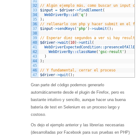
31
32
// Algún ejemplo más, como buscar un input co
33
$input
=
$driver
->
findElement
(
34
WebDriverBy::
id
(
'q'
)
35
)
;
36
// rellenarlo con php y hacer submit en el fo
37
$input
->
sendKeys
(
'php'
)
->
submit
(
)
;
38
39
// Esperar diez segundos a ver si hay resulta
40
$driver
->
wait
(
10
)
->
until
(
41
WebDriverExpectedCondition::
presenceOfAllEl
42
WebDriverBy::
className
(
'gsc-result'
)
43
)
44
)
;
45
46
// Y fundamental, cerrar el proceso
47
$driver
->
quit
(
)
;
Gran parte del código podemos generarlo
automáticamente desde el plugin de Firefox, pero es
bastante intuitivo y sencillo, aunque hacer una buena
batería de test en Selenium es un proceso largo y
costoso.
Os dejo el ejemplo anterior y las librerías necesarias
(desarrolladas por Facebook para sus pruebas en PHP)