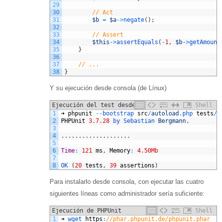
29
30
// Act
31
$b
=
$a
->
negate
(
)
;
32
33
// Assert
34
$this
->
assertEquals
(
-
1
,
$b
->
getAmount
35
}
36
37
// ...
38
}
Y su ejecución desde consola (de Línux)
Ejecución del test desde consola
Shell
1
➜
phpunit
--
bootstrap 
src
/
autoload
.php
tests
/
M
2
PHPUnit
3.7.28
by 
Sebastian 
Bergmann
.
3
4
.
.
.
.
.
.
.
.
.
.
.
.
.
.
.
.
.
.
.
.
5
6
Time
:
121
ms
,
Memory
:
4.50Mb
7
8
OK
(
20
tests
,
39
assertions
)
Para instalarlo desde consola, con ejecutar las cuatro
siguientes líneas como administrador sería suficiente:
Ejecución de PHPUnit
Shell
1
➜
wget 
https
:
//phar.phpunit.de/phpunit.phar