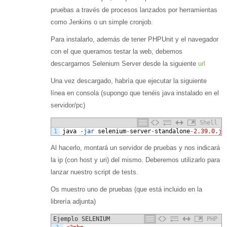
pruebas a través de procesos lanzados por herramientas
como Jenkins o un simple cronjob.
Para instalarlo, además de tener PHPUnit y el navegador
con el que queramos testar la web, debemos
descargarnos Selenium Server desde la siguiente
url
Una vez descargado, habría que ejecutar la siguiente
línea en consola (supongo que tenéis java instalado en el
servidor/pc)
Shell
1
java
-
jar 
selenium
-
server
-
standalone
-
2.39.0.ja
Al hacerlo, montará un servidor de pruebas y nos indicará
la ip (con host y uri) del mismo. Deberemos utilizarlo para
lanzar nuestro script de tests.
Os muestro uno de pruebas (que está incluido en la
librería adjunta)
Ejemplo SELENIUM
PHP