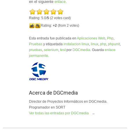
en el siguiente
enlace
.
Rating: 5.0/
5
(2 votes cast)
Rating:
+2
(from 2 votes)
Esta entrada fue publicada en
Aplicaciones Web
,
Php
,
Pruebas
y etiquetada
instalacion linux
,
linux
,
php
,
phpunit
,
pruebas
,
selenium
,
test
por
DGCmedia
. Guarda
enlace
permanente
.
Acerca de DGCmedia
Director de Proyectos Informáticos en DGCmedia.
Programador en SORT
Ver todas las entradas por DGCmedia
→