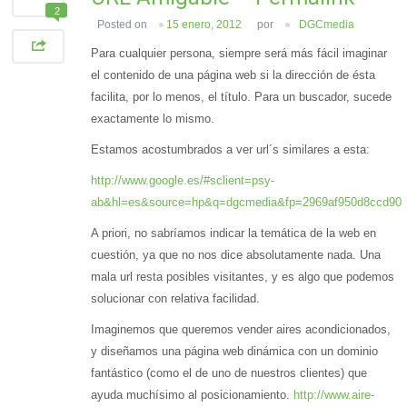
2
Posted on
15 enero, 2012
por
DGCmedia
Para cualquier persona, siempre será más fácil imaginar
el contenido de una página web si la dirección de ésta
facilita, por lo menos, el título. Para un buscador, sucede
exactamente lo mismo.
Estamos acostumbrados a ver url´s similares a esta:
http://www.google.es/#sclient=psy-
ab&hl=es&source=hp&q=dgcmedia&fp=2969af950d8ccd90
A priori, no sabríamos indicar la temática de la web en
cuestión, ya que no nos dice absolutamente nada. Una
mala url resta posibles visitantes, y es algo que podemos
solucionar con relativa facilidad.
Imaginemos que queremos vender aires acondicionados,
y diseñamos una página web dinámica con un dominio
fantástico (como el de uno de nuestros clientes) que
ayuda muchísimo al posicionamiento.
http://www.aire-