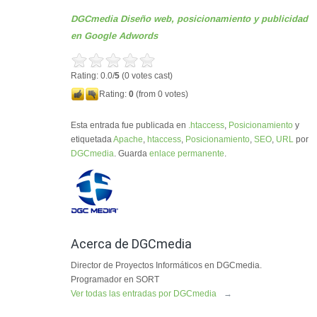
DGCmedia Diseño web, posicionamiento y publicidad
en Google Adwords
Rating: 0.0/
5
(0 votes cast)
Rating:
0
(from 0 votes)
Esta entrada fue publicada en
.htaccess
,
Posicionamiento
y
etiquetada
Apache
,
htaccess
,
Posicionamiento
,
SEO
,
URL
por
DGCmedia
. Guarda
enlace permanente
.
Acerca de DGCmedia
Director de Proyectos Informáticos en DGCmedia.
Programador en SORT
Ver todas las entradas por DGCmedia
→