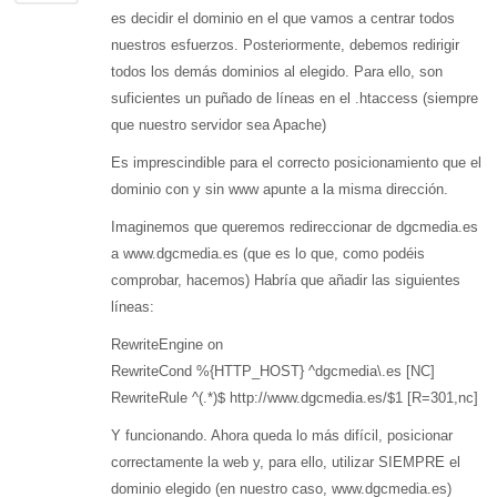
es decidir el dominio en el que vamos a centrar todos
nuestros esfuerzos. Posteriormente, debemos redirigir
todos los demás dominios al elegido. Para ello, son
suficientes un puñado de líneas en el .htaccess (siempre
que nuestro servidor sea Apache)
Es imprescindible para el correcto posicionamiento que el
dominio con y sin www apunte a la misma dirección.
Imaginemos que queremos redireccionar de dgcmedia.es
a www.dgcmedia.es (que es lo que, como podéis
comprobar, hacemos) Habría que añadir las siguientes
líneas:
RewriteEngine on
RewriteCond %{HTTP_HOST} ^dgcmedia\.es [NC]
RewriteRule ^(.*)$ http://www.dgcmedia.es/$1 [R=301,nc]
Y funcionando. Ahora queda lo más difícil, posicionar
correctamente la web y, para ello, utilizar SIEMPRE el
dominio elegido (en nuestro caso, www.dgcmedia.es)