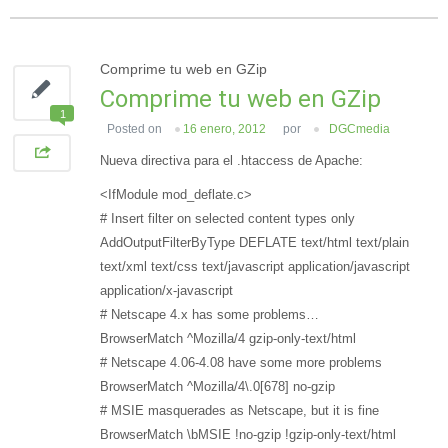
Comprime tu web en GZip
Comprime tu web en GZip
1
Posted on
16 enero, 2012
por
DGCmedia
Nueva directiva para el .htaccess de Apache:
<IfModule mod_deflate.c>
# Insert filter on selected content types only
AddOutputFilterByType DEFLATE text/html text/plain
text/xml text/css text/javascript application/javascript
application/x-javascript
# Netscape 4.x has some problems…
BrowserMatch ^Mozilla/4 gzip-only-text/html
# Netscape 4.06-4.08 have some more problems
BrowserMatch ^Mozilla/4\.0[678] no-gzip
# MSIE masquerades as Netscape, but it is fine
BrowserMatch \bMSIE !no-gzip !gzip-only-text/html