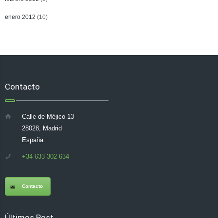
enero 2012
(10)
Contacto
Calle de Méjico 13
28028, Madrid
España
+34 633 302 634
Contacto
Últimos Post