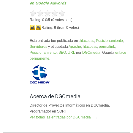
en Google Adwords
Rating: 0.0/
5
(0 votes cast)
Rating:
0
(from 0 votes)
Esta entrada fue publicada en
.htaccess
,
Posicionamiento
,
Servidores
y etiquetada
Apache
,
htaccess
,
permalink
,
Posicionamiento
,
SEO
,
URL
por
DGCmedia
. Guarda
enlace
permanente
.
Acerca de DGCmedia
Director de Proyectos Informáticos en DGCmedia.
Programador en SORT
Ver todas las entradas por DGCmedia
→