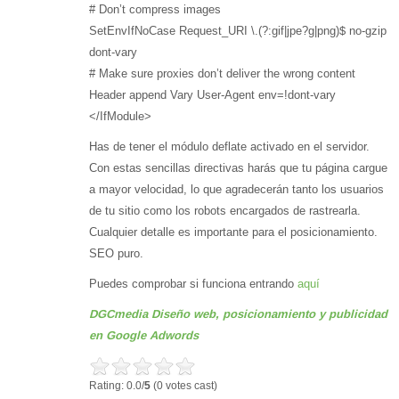
# Don’t compress images
SetEnvIfNoCase Request_URI \.(?:gif|jpe?g|png)$ no-gzip
dont-vary
# Make sure proxies don’t deliver the wrong content
Header append Vary User-Agent env=!dont-vary
</IfModule>
Has de tener el módulo deflate activado en el servidor.
Con estas sencillas directivas harás que tu página cargue
a mayor velocidad, lo que agradecerán tanto los usuarios
de tu sitio como los robots encargados de rastrearla.
Cualquier detalle es importante para el posicionamiento.
SEO puro.
Puedes comprobar si funciona entrando
aquí
DGCmedia Diseño web, posicionamiento y publicidad
en Google Adwords
Rating: 0.0/
5
(0 votes cast)