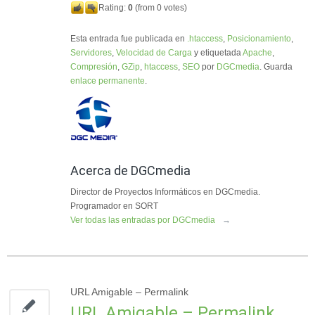
Rating:
0
(from 0 votes)
Esta entrada fue publicada en
.htaccess
,
Posicionamiento
,
Servidores
,
Velocidad de Carga
y etiquetada
Apache
,
Compresión
,
GZip
,
htaccess
,
SEO
por
DGCmedia
. Guarda
enlace permanente
.
Acerca de DGCmedia
Director de Proyectos Informáticos en DGCmedia.
Programador en SORT
Ver todas las entradas por DGCmedia
→
URL Amigable – Permalink
URL Amigable – Permalink