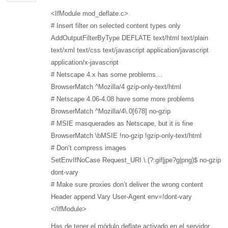
<IfModule mod_deflate.c>
# Insert filter on selected content types only
AddOutputFilterByType DEFLATE text/html text/plain
text/xml text/css text/javascript application/javascript
application/x-javascript
# Netscape 4.x has some problems…
BrowserMatch ^Mozilla/4 gzip-only-text/html
# Netscape 4.06-4.08 have some more problems
BrowserMatch ^Mozilla/4\.0[678] no-gzip
# MSIE masquerades as Netscape, but it is fine
BrowserMatch \bMSIE !no-gzip !gzip-only-text/html
# Don’t compress images
SetEnvIfNoCase Request_URI \.(?:gif|jpe?g|png)$ no-gzip
dont-vary
# Make sure proxies don’t deliver the wrong content
Header append Vary User-Agent env=!dont-vary
</IfModule>
Has de tener el módulo deflate activado en el servidor.