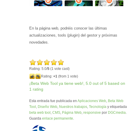
En la página web, podréis conocer las últimas
actualizaciones, tools (plugin) del gestor y próximas
novedades.
Rating: 5.0/
5
(1 vote cast)
Rating:
+1
(from 1 vote)
¡Beta Web Tool ya tiene web!
,
5.0
out of
5
based on
1
rating
Esta entrada fue publicada en
Aplicaciones Web
,
Beta Web
Tool
,
Diseño Web
,
Nuestros trabajos
,
Tecnología
y etiquetada
beta web tool
,
CMS
,
Página Web
,
responsive
por
DGCmedia
.
Guarda
enlace permanente
.