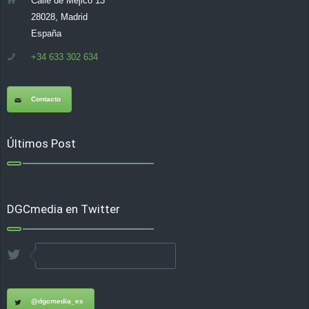
Calle de Méjico 13
28028, Madrid
España
+34 633 302 634
Contacto
Últimos Post
DGCmedia en Twitter
@dgcmedia_es