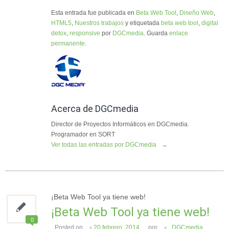
Esta entrada fue publicada en
Beta Web Tool
,
Diseño Web
,
HTML5
,
Nuestros trabajos
y etiquetada
beta web tool
,
digital
detox
,
responsive
por
DGCmedia
. Guarda
enlace
permanente
.
Acerca de DGCmedia
Director de Proyectos Informáticos en DGCmedia.
Programador en SORT
Ver todas las entradas por DGCmedia
→
¡Beta Web Tool ya tiene web!
¡Beta Web Tool ya tiene web!
0
Posted on
20 febrero, 2014
por
DGCmedia