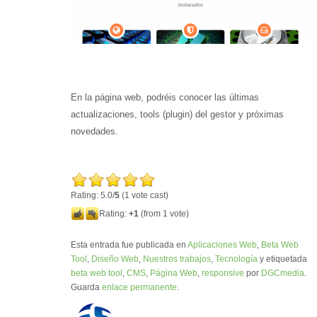
En la página web, podréis conocer las últimas
actualizaciones, tools (plugin) del gestor y próximas
novedades.
Rating: 5.0/
5
(1 vote cast)
Rating:
+1
(from 1 vote)
Esta entrada fue publicada en
Aplicaciones Web
,
Beta Web
Tool
,
Diseño Web
,
Nuestros trabajos
,
Tecnología
y etiquetada
beta web tool
,
CMS
,
Página Web
,
responsive
por
DGCmedia
.
Guarda
enlace permanente
.