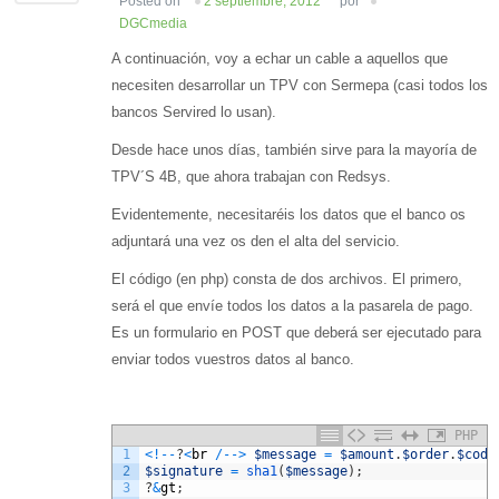
Posted on
2 septiembre, 2012
por
DGCmedia
A continuación, voy a echar un cable a aquellos que
necesiten desarrollar un TPV con Sermepa (casi todos los
bancos Servired lo usan).
Desde hace unos días, también sirve para la mayoría de
TPV´S 4B, que ahora trabajan con Redsys.
Evidentemente, necesitaréis los datos que el banco os
adjuntará una vez os den el alta del servicio.
El código (en php) consta de dos archivos. El primero,
será el que envíe todos los datos a la pasarela de pago.
Es un formulario en POST que deberá ser ejecutado para
enviar todos vuestros datos al banco.
PHP
1
<
!
--
?
<
br
/
--
>
$message
=
$amount
.
$order
.
$code
2
$signature
=
sha1
(
$message
)
;
3
?
&
gt
;