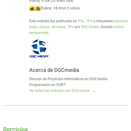
Rating: 4.3/
5
(10 votes cast)
Rating:
+3
(from 5 votes)
Esta entrada fue publicada en
Php
,
TPV
y etiquetada
pasarela
pago
,
redsys
,
sermepa
,
TPV
por
DGCmedia
. Guarda
enlace
permanente
.
Acerca de DGCmedia
Director de Proyectos Informáticos en DGCmedia.
Programador en SORT
Ver todas las entradas por DGCmedia
→
Servicios