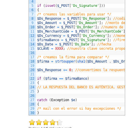
4
5
if
(
isset
(
$_POST
[
'Ds_Signature'
]
)
)
6
{
7
/* creamos las variables para usar */
8
$Ds_Response
=
$_POST
[
'Ds_Response'
]
;
//codig
9
$Ds_Amount
=
$_POST
[
'Ds_Amount'
]
;
//monto de 
10
$Ds_Order
=
$_POST
[
'Ds_Order'
]
;
//numero de o
11
$Ds_MerchantCode
=
$_POST
[
'Ds_MerchantCode'
]
;
12
$Ds_Currency
=
$_POST
[
'Ds_Currency'
]
;
//moned
13
$firmaBanco
=
$_POST
[
'Ds_Signature'
]
;
//firma
14
$Ds_Date
=
$_POST
[
'Ds_Date'
]
;
//fecha
15
$CLAVE
=
XXXX
;
//nuestra clave secreta propor
16
17
/* creamos la firma para comparar */
18
$firma
=
strtoupper
(
sha1
(
$Ds_Amount
.
$Ds_Ord
19
20
$Ds_Response
+
=
0
;
//convertimos la respuenta
21
22
if
(
$firma
==
$firmaBanco
)
23
{
24
// LA RESPUESTA DEL BANCO ES AUTÉNTICA, GESTI
25
}
26
27
catch
(
Exception
$e
)
28
{
29
/* mail con el error si hay excepciones */
30
}