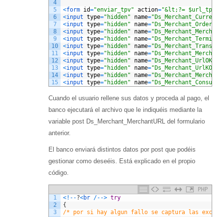
4
5
<
form 
id
=
"enviar_tpv"
action
=
"&lt;?= $url_tpv
6
<
input 
type
=
"hidden"
name
=
"Ds_Merchant_Curren
7
<
input 
type
=
"hidden"
name
=
"Ds_Merchant_Order"
8
<
input 
type
=
"hidden"
name
=
"Ds_Merchant_Mercha
9
<
input 
type
=
"hidden"
name
=
"Ds_Merchant_Termin
10
<
input 
type
=
"hidden"
name
=
"Ds_Merchant_Transa
11
<
input 
type
=
"hidden"
name
=
"Ds_Merchant_Mercha
12
<
input 
type
=
"hidden"
name
=
"Ds_Merchant_UrlOK"
13
<
input 
type
=
"hidden"
name
=
"Ds_Merchant_UrlKO"
14
<
input 
type
=
"hidden"
name
=
"Ds_Merchant_Mercha
15
<
input 
type
=
"hidden"
name
=
"Ds_Merchant_Consum
Cuando el usuario rellene sus datos y proceda al pago, el
banco ejecutará el archivo que le indiquéis mediante la
variable post Ds_Merchant_MerchantURL del formulario
anterior.
El banco enviará distintos datos por post que podéis
gestionar como deseéis. Está explicado en el propio
código.
PHP
1
<
!
--
?
<
br
/
--
>
try
2
{
3
/* por si hay algun fallo se captura las exce