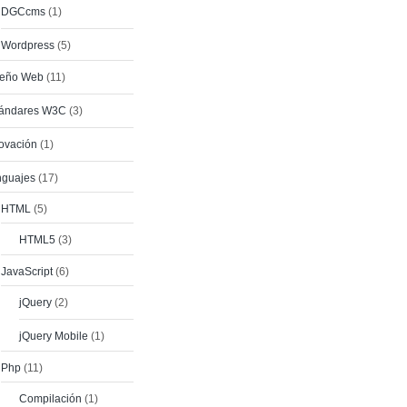
DGCcms
(1)
Wordpress
(5)
seño Web
(11)
tándares W3C
(3)
ovación
(1)
nguajes
(17)
HTML
(5)
HTML5
(3)
JavaScript
(6)
jQuery
(2)
jQuery Mobile
(1)
Php
(11)
Compilación
(1)