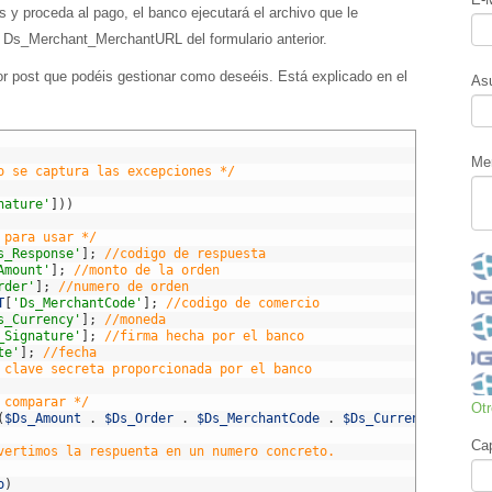
s y proceda al pago, el banco ejecutará el archivo que le
st Ds_Merchant_MerchantURL del formulario anterior.
or post que podéis gestionar como deseéis. Está explicado en el
As
Me
o se captura las excepciones */
nature'
]
)
)
 para usar */
s_Response'
]
;
//codigo de respuesta
Amount'
]
;
//monto de la orden
rder'
]
;
//numero de orden
T
[
'Ds_MerchantCode'
]
;
//codigo de comercio
s_Currency'
]
;
//moneda
_Signature'
]
;
//firma hecha por el banco
te'
]
;
//fecha
 clave secreta proporcionada por el banco
 comparar */
Ot
(
$Ds_Amount
.
$Ds_Order
.
$Ds_MerchantCode
.
$Ds_Currency
.
$Ds_
Ca
vertimos la respuenta en un numero concreto.
o
)