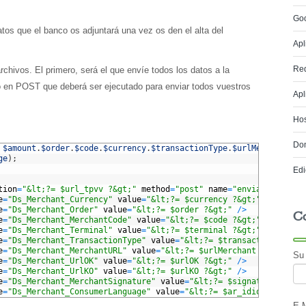
Go
tos que el banco os adjuntará una vez os den el alta del
Apl
Red
rchivos. El primero, será el que envíe todos los datos a la
o en POST que deberá ser ejecutado para enviar todos vuestros
Apl
Hos
Do
$amount
.
$order
.
$code
.
$currency
.
$transactionType
.
$urlMerchant
.
$c
ge
)
;
Edi
tion
=
"&lt;?= $url_tpvv ?&gt;"
method
=
"post"
name
=
"enviar_tpv"
>
<
i
e
=
"Ds_Merchant_Currency"
value
=
"&lt;?= $currency ?&gt;"
/
>
e
=
"Ds_Merchant_Order"
value
=
"&lt;?= $order ?&gt;"
/
>
C
e
=
"Ds_Merchant_MerchantCode"
value
=
"&lt;?= $code ?&gt;"
/
>
e
=
"Ds_Merchant_Terminal"
value
=
"&lt;?= $terminal ?&gt;"
/
>
e
=
"Ds_Merchant_TransactionType"
value
=
"&lt;?= $transactionType ?
e
=
"Ds_Merchant_MerchantURL"
value
=
"&lt;?= $urlMerchant ?&gt;"
/
>
Su
e
=
"Ds_Merchant_UrlOK"
value
=
"&lt;?= $urlOK ?&gt;"
/
>
e
=
"Ds_Merchant_UrlKO"
value
=
"&lt;?= $urlKO ?&gt;"
/
>
e
=
"Ds_Merchant_MerchantSignature"
value
=
"&lt;?= $signature ?&gt;
e
=
"Ds_Merchant_ConsumerLanguage"
value
=
"&lt;?= $ar_idiomas_tpv[0
E-M