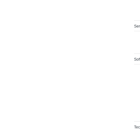
Ser
Sof
Tec