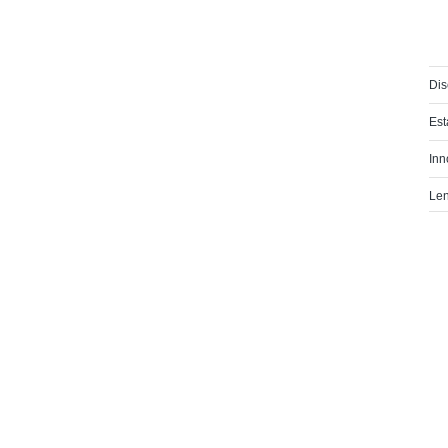
Di
Es
Inn
Le