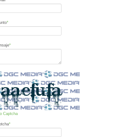
unto
*
nsaje
*
ro Captcha
Response
.
$CLAVE
)
)
;
ptcha
*