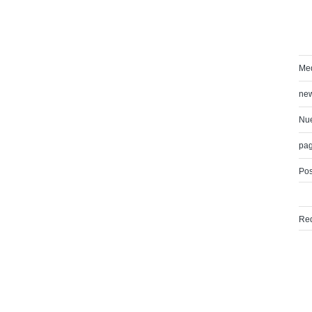
Med
ne
Nue
pa
Pos
Red