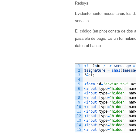
Redsys.
Evidentemente, necesitaréis los da
servicio.
El código (en php) consta de dos a
pasarela de pago. Es un formulari
datos al banco.
1
<
!
--
?
<
br
/
--
>
$message
=
2
$signature
=
sha1
(
$messa
3
?
&
gt
;
4
5
<
form 
id
=
"enviar_tpv"
ac
6
<
input 
type
=
"hidden"
nam
7
<
input 
type
=
"hidden"
nam
8
<
input 
type
=
"hidden"
nam
9
<
input 
type
=
"hidden"
nam
10
<
input 
type
=
"hidden"
nam
11
<
input 
type
=
"hidden"
nam
12
<
input 
type
=
"hidden"
nam
13
<
input 
type
=
"hidden"
nam
14
<
input 
type
=
"hidden"
nam
15
<
input 
type
=
"hidden"
nam