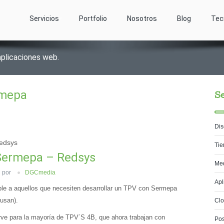
Servicios
Portfolio
Nosotros
Blog
Tec
aplicaciones web.
mepa
Se
Dis
edsys
Tie
Sermepa – Redsys
Med
por
DGCmedia
Apl
ble a aquellos que necesiten desarrollar un TPV con Sermepa
 usan).
Cl
rve para la mayoría de TPV´S 4B, que ahora trabajan con
Pos