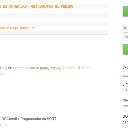
O ES AUTÉNTICA, GESTIONAMOS EL PEDIDO
Bu
hay excepciones */
Ar
TPV
y etiquetada
pasarela pago
,
redsys
,
sermepa
,
TPV
por
nte
.
¿Po
inf
Nue
con
DG
s en DGCmedia. Programador en SORT
pá
ia
→