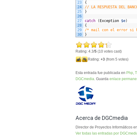
23
{
24
// LA RESPUESTA DEL BANC
25
}
26
27
catch
(
Exception
$e
)
28
{
29
/* mail con el error si 
30
}
Rating: 4.3/
5
(10 votes cast)
Rating:
+3
(from 5 votes)
Esta entrada fue publicada en
Php
,
DGCmedia
. Guarda
enlace permane
Acerca de DGCmedia
Director de Proyectos Informático
Ver todas las entradas por DGCmed