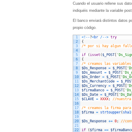
Cuando el usuario rellene sus dato
indiquéis mediante la variable po
El banco enviará distintos datos p
propio código.
1
<
!
--
?
<
br
/
--
>
try
2
{
3
/* por si hay algun fall
4
5
if
(
isset
(
$_POST
[
'Ds_Sig
6
{
7
/* creamos las variables
8
$Ds_Response
=
$_POST
[
'D
9
$Ds_Amount
=
$_POST
[
'Ds_
10
$Ds_Order
=
$_POST
[
'Ds_O
11
$Ds_MerchantCode
=
$_POS
12
$Ds_Currency
=
$_POST
[
'D
13
$firmaBanco
=
$_POST
[
'Ds
14
$Ds_Date
=
$_POST
[
'Ds_Da
15
$CLAVE
=
XXXX
;
//nuestra
16
17
/* creamos la firma para
18
$firma
=
strtoupper
(
sha1
19
20
$Ds_Response
+
=
0
;
//con
21
22
if
(
$firma
==
$firmaBanc