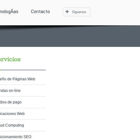
nologÃ­as
Contacto
Síguenos
rvicios
eño de Páginas Web
ndas on-line
ios de pago
icaciones Web
oud Computing
icionamiento SEO