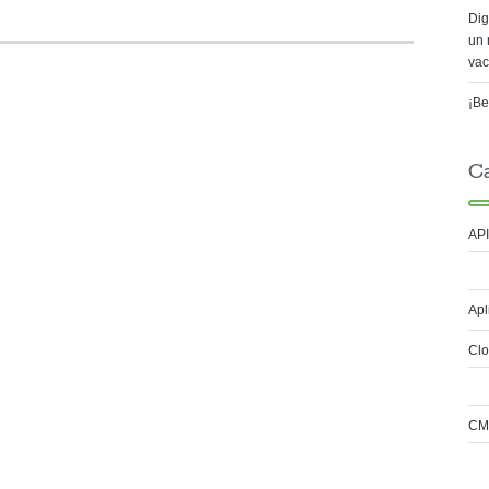
Dig
un 
vac
¡Be
C
API
Apl
Cl
CM