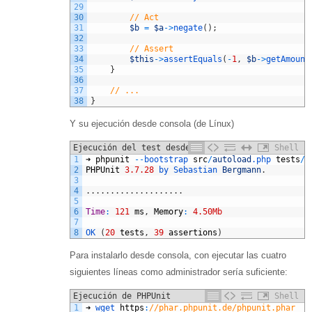
29
30
// Act
31
$b
=
$a
->
negate
(
)
;
32
33
// Assert
34
$this
->
assertEquals
(
-
1
,
$b
->
getAmount
35
}
36
37
// ...
38
}
Y su ejecución desde consola (de Línux)
Ejecución del test desde consola
Shell
1
➜
phpunit
--
bootstrap 
src
/
autoload
.php
tests
/
M
2
PHPUnit
3.7.28
by 
Sebastian 
Bergmann
.
3
4
.
.
.
.
.
.
.
.
.
.
.
.
.
.
.
.
.
.
.
.
5
6
Time
:
121
ms
,
Memory
:
4.50Mb
7
8
OK
(
20
tests
,
39
assertions
)
Para instalarlo desde consola, con ejecutar las cuatro
siguientes líneas como administrador sería suficiente:
Ejecución de PHPUnit
Shell
1
➜
wget 
https
:
//phar.phpunit.de/phpunit.phar