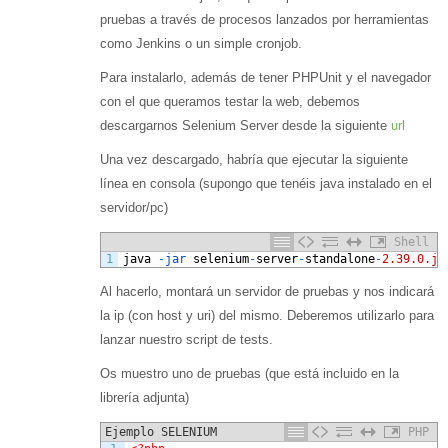
pruebas a través de procesos lanzados por herramientas
como Jenkins o un simple cronjob.
Para instalarlo, además de tener PHPUnit y el navegador
con el que queramos testar la web, debemos
descargarnos Selenium Server desde la siguiente
url
Una vez descargado, habría que ejecutar la siguiente
línea en consola (supongo que tenéis java instalado en el
servidor/pc)
Shell
1
java
-
jar 
selenium
-
server
-
standalone
-
2.39.0.ja
Al hacerlo, montará un servidor de pruebas y nos indicará
la ip (con host y uri) del mismo. Deberemos utilizarlo para
lanzar nuestro script de tests.
Os muestro uno de pruebas (que está incluido en la
librería adjunta)
Ejemplo SELENIUM
PHP