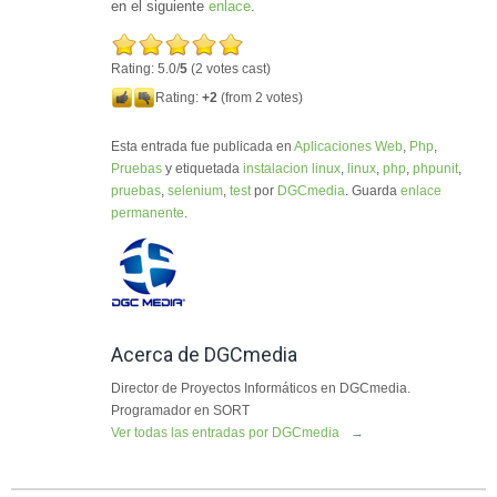
en el siguiente
enlace
.
Rating: 5.0/
5
(2 votes cast)
Rating:
+2
(from 2 votes)
Esta entrada fue publicada en
Aplicaciones Web
,
Php
,
Pruebas
y etiquetada
instalacion linux
,
linux
,
php
,
phpunit
,
pruebas
,
selenium
,
test
por
DGCmedia
. Guarda
enlace
permanente
.
Acerca de DGCmedia
Director de Proyectos Informáticos en DGCmedia.
Programador en SORT
Ver todas las entradas por DGCmedia
→