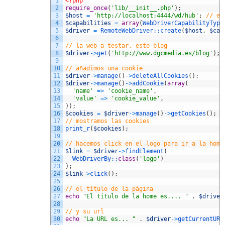
1
<?php
2
require_once
(
'lib/__init__.php'
)
;
3
$host
=
'http://localhost:4444/wd/hub'
;
// el
4
$capabilities
=
array
(
WebDriverCapabilityType
5
$driver
=
RemoteWebDriver::
create
(
$host
,
$cap
6
7
// la web a testar, este blog
8
$driver
->
get
(
'http://www.dgcmedia.es/blog'
)
;
9
10
// añadimos una cookie
11
$driver
->
manage
(
)
->
deleteAllCookies
(
)
;
12
$driver
->
manage
(
)
->
addCookie
(
array
(
13
'name'
=
>
'cookie_name'
,
14
'value'
=
>
'cookie_value'
,
15
)
)
;
16
$cookies
=
$driver
->
manage
(
)
->
getCookies
(
)
;
17
// mostramos las cookies
18
print_r
(
$cookies
)
;
19
20
// hacemos click en el logo para ir a la home
21
$link
=
$driver
->
findElement
(
22
WebDriverBy::
class
(
'logo'
)
23
)
;
24
$link
->
click
(
)
;
25
26
// el título de la página
27
echo
"El título de la home es.... "
.
$driver
28
29
// y su url
30
echo
"La URL es... "
.
$driver
->
getCurrentURL