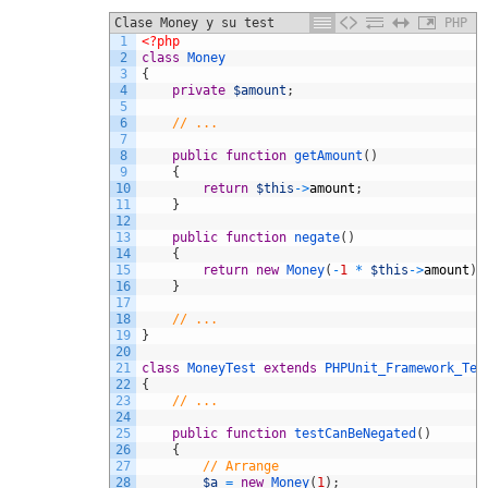
Clase Money y su test
PHP
1
<?php
2
class
Money
3
{
4
private
$amount
;
5
6
// ...
7
8
public
function
getAmount
(
)
9
{
10
return
$this
->
amount
;
11
}
12
13
public
function
negate
(
)
14
{
15
return
new
Money
(
-
1
*
$this
->
amount
)
;
16
}
17
18
// ...
19
}
20
21
class
MoneyTest
extends
PHPUnit_Framework_Tes
22
{
23
// ...
24
25
public
function
testCanBeNegated
(
)
26
{
27
// Arrange
28
$a
=
new
Money
(
1
)
;