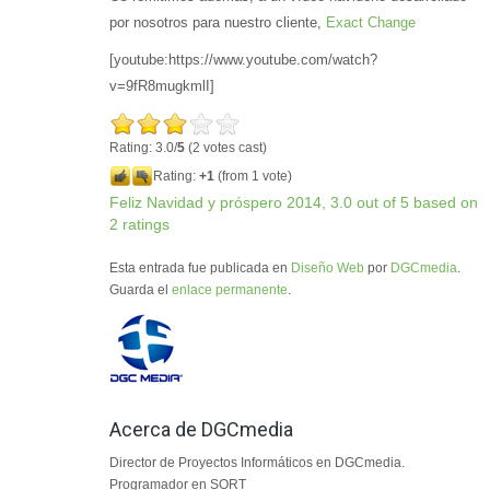
por nosotros para nuestro cliente,
Exact Change
[youtube:https://www.youtube.com/watch?
v=9fR8mugkmlI]
Rating: 3.0/
5
(2 votes cast)
Rating:
+1
(from 1 vote)
Feliz Navidad y próspero 2014
,
3.0
out of
5
based on
2
ratings
Esta entrada fue publicada en
Diseño Web
por
DGCmedia
.
Guarda el
enlace permanente
.
Acerca de DGCmedia
Director de Proyectos Informáticos en DGCmedia.
Programador en SORT