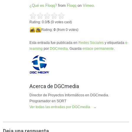
¿Qué es Floqq?
from
Floqq
on
Vimeo
.
Rating: 0.0/
5
(0 votes cast)
Rating:
0
(from 0 votes)
Esta entrada fue publicada en
Redes Sociales
y etiquetada
e-
learning
por
DGCmedia
. Guarda
enlace permanente
.
Acerca de DGCmedia
Director de Proyectos Informáticos en DGCmedia.
Programador en SORT
Ver todas las entradas por DGCmedia
→
Deja una respuesta