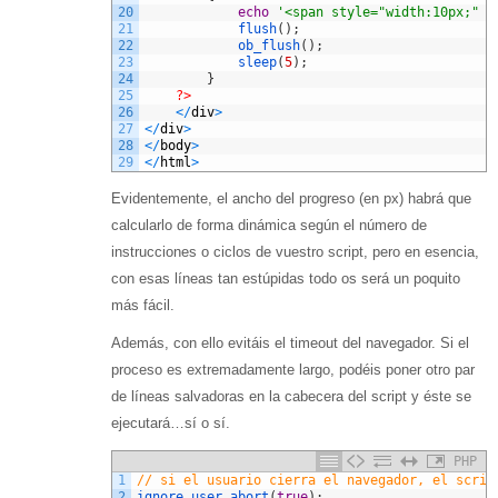
20
echo
'<span style="width:10px;" c
21
flush
(
)
;
22
ob_flush
(
)
;
23
sleep
(
5
)
;
24
}
25
?>
26
<
/
div
>
27
<
/
div
>
28
<
/
body
>
29
<
/
html
>
Evidentemente, el ancho del progreso (en px) habrá que
calcularlo de forma dinámica según el número de
instrucciones o ciclos de vuestro script, pero en esencia,
con esas líneas tan estúpidas todo os será un poquito
más fácil.
Además, con ello evitáis el timeout del navegador. Si el
proceso es extremadamente largo, podéis poner otro par
de líneas salvadoras en la cabecera del script y éste se
ejecutará…sí o sí.
PHP
1
// si el usuario cierra el navegador, el scrip
2
ignore_user_abort
(
true
)
;