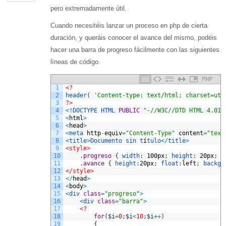
pero extremadamente útil.
Cuando necesitéis lanzar un proceso en php de cierta
duración, y queráis conocer el avance del mismo, podéis
hacer una barra de progreso fácilmente con las siguientes
líneas de código.
PHP
1
<?
2
header
(
'Content-type: text/html; charset=utf
3
?>
4
<
!
DOCTYPE 
HTML 
PUBLIC
"-//W3C//DTD HTML 4.01 
5
<
html
>
6
<
head
>
7
<
meta 
http
-
equiv
=
"Content-Type"
content
=
"text
8
<
title
>
Documento
sin
t
í
tulo
<
/
title
>
9
<style>
10
.progreso 
{
width
:
100px
;
height
:
20px
;
b
11
.avance 
{
height
:
20px
;
float
:
left
;
backgr
12
</style>
13
<
/
head
>
14
<
body
>
15
<
div 
class
=
"progreso"
>
16
<
div 
class
=
"barra"
>
17
<?
18
for
(
$i
=
0
;
$i
<
10
;
$i
++
)
19
{