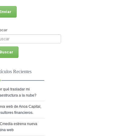
scar
tículos Recientes
r qué trasladar mi
raestructura a la nube?
va web de Anoa Capital,
sultores financieros.
Cmedia estrena nueva
gina web