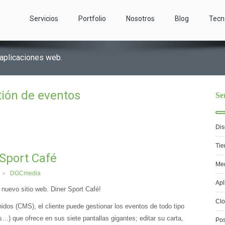
Servicios
Portfolio
Nosotros
Blog
Tecn
 aplicaciones web.
tión de eventos
Se
Dis
Tie
Sport Café
Med
DGCmedia
Apl
nuevo sitio web. Diner Sport Café!
Cl
idos (CMS), el cliente puede gestionar los eventos de todo tipo
is…) que ofrece en sus siete pantallas gigantes; editar su carta,
Pos