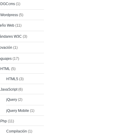
DGCcms
(1)
Wordpress
(5)
seño Web
(11)
tándares W3C
(3)
ovación
(1)
nguajes
(17)
HTML
(5)
HTML5
(3)
JavaScript
(6)
jQuery
(2)
jQuery Mobile
(1)
Php
(11)
Compilación
(1)