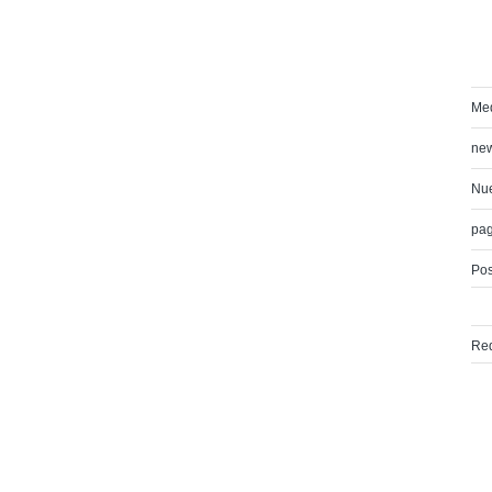
Med
ne
Nue
pa
Pos
Red