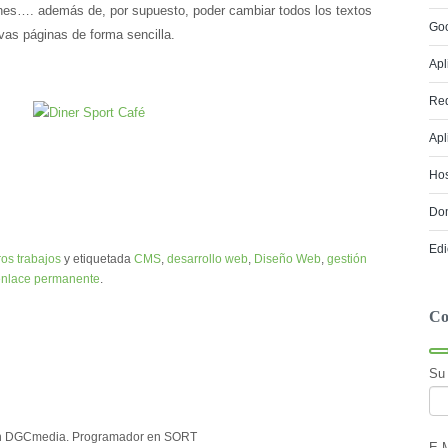
nes…. además de, por supuesto, poder cambiar todos los textos
Go
as páginas de forma sencilla.
Apl
Red
Apl
Hos
Do
Edi
os trabajos
y etiquetada
CMS
,
desarrollo web
,
Diseño Web
,
gestión
enlace permanente
.
Co
Su
s en DGCmedia. Programador en SORT
E-M