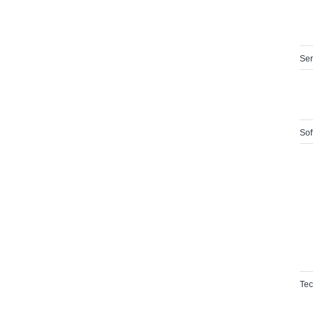
Ser
Sof
Tec