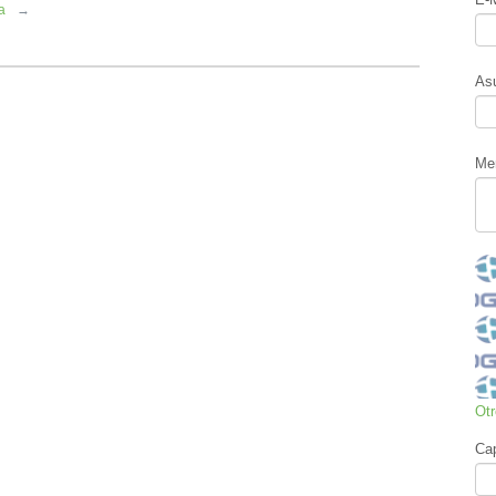
ia
→
As
Me
Ot
Ca