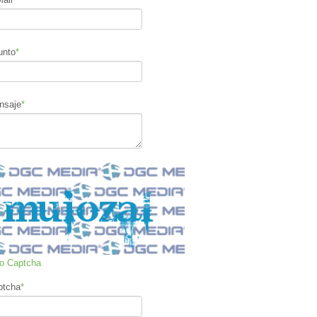
unto
*
nsaje
*
ro Captcha
ptcha
*