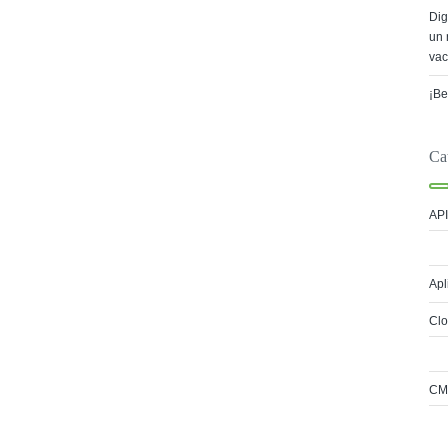
Dig
un 
vac
¡Be
Ca
API
Apl
Cl
CM