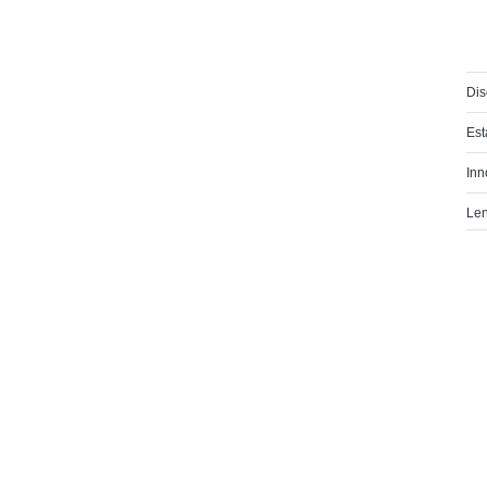
Di
Es
Inn
Le