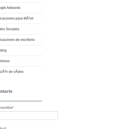
ogle Adwords
icaciones para MÃ³vil
es Sociales
icaciones de escritorio
ting
minios
ciÃ³n de vÃ­deo
ntacto
 nombre
*
ail
*