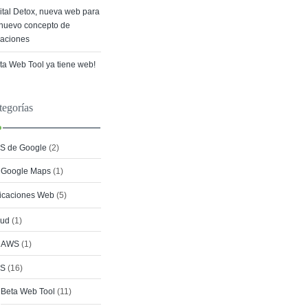
ital Detox, nueva web para
nuevo concepto de
aciones
ta Web Tool ya tiene web!
tegorías
S de Google
(2)
Google Maps
(1)
icaciones Web
(5)
oud
(1)
AWS
(1)
S
(16)
Beta Web Tool
(11)