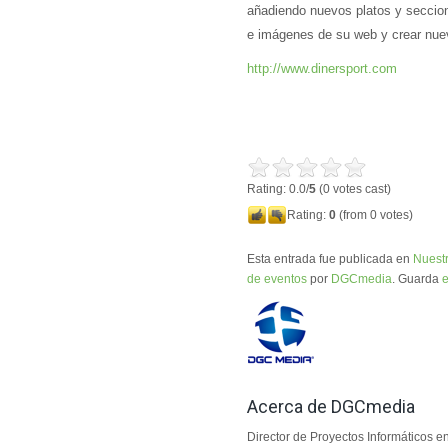
añadiendo nuevos platos y seccio
e imágenes de su web y crear nuev
http://www.dinersport.com
Rating: 0.0/
5
(0 votes cast)
Rating:
0
(from 0 votes)
Esta entrada fue publicada en
Nuestr
de eventos
por
DGCmedia
. Guarda
Acerca de DGCmedia
Director de Proyectos Informático