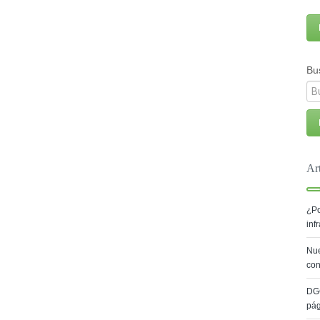
Bu
Ar
¿Po
inf
Nue
con
DG
pá