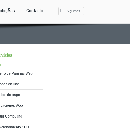
ologÃ­as
Contacto
Síguenos
rvicios
eño de Páginas Web
ndas on-line
ios de pago
icaciones Web
oud Computing
icionamiento SEO