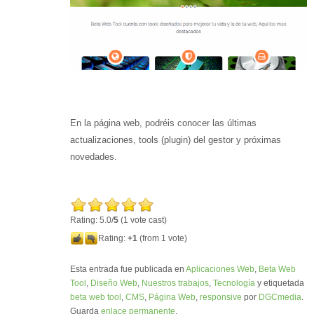
En la página web, podréis conocer las últimas
actualizaciones, tools (plugin) del gestor y próximas
novedades.
Rating: 5.0/
5
(1 vote cast)
Rating:
+1
(from 1 vote)
Esta entrada fue publicada en
Aplicaciones Web
,
Beta Web
Tool
,
Diseño Web
,
Nuestros trabajos
,
Tecnología
y etiquetada
beta web tool
,
CMS
,
Página Web
,
responsive
por
DGCmedia
.
Guarda
enlace permanente
.