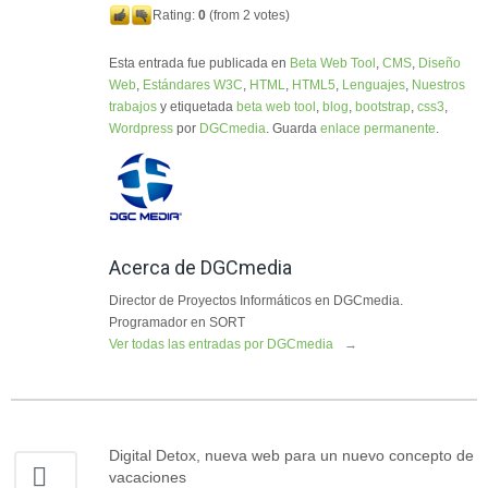
Rating:
0
(from 2 votes)
Esta entrada fue publicada en
Beta Web Tool
,
CMS
,
Diseño
Web
,
Estándares W3C
,
HTML
,
HTML5
,
Lenguajes
,
Nuestros
trabajos
y etiquetada
beta web tool
,
blog
,
bootstrap
,
css3
,
Wordpress
por
DGCmedia
. Guarda
enlace permanente
.
Acerca de DGCmedia
Director de Proyectos Informáticos en DGCmedia.
Programador en SORT
Ver todas las entradas por DGCmedia
→
Digital Detox, nueva web para un nuevo concepto de
vacaciones