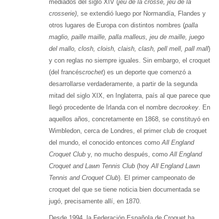
mediados del siglo XIV (
jeu de la crosse, jeu de la
crosserie)
, se extendió luego por Normandía, Flandes y
otros lugares de Europa con distintos nombres (
palla
maglio, paille maille, palla malleus, jeu de maille, juego
del mallo, closh, cloish, claish, clash, pell mell, pall mall
)
y con reglas no siempre iguales. Sin embargo, el croquet
(del francés
crochet
) es un deporte que comenzó a
desarrollarse verdaderamente, a partir de la segunda
mitad del siglo XIX, en Inglaterra, país al que parece que
llegó procedente de Irlanda con el nombre de
crookey
. En
aquellos años, concretamente en 1868, se constituyó en
Wimbledon, cerca de Londres, el primer club de croquet
del mundo, el conocido entonces como
All England
Croquet Club
y, no mucho después, como
All England
Croquet and Lawn Tennis Club
(hoy
All England Lawn
Tennis and Croquet Club
). El primer campeonato de
croquet del que se tiene noticia bien documentada se
jugó, precisamente allí, en 1870.
Desde 1994, la Federación Española de Croquet ha