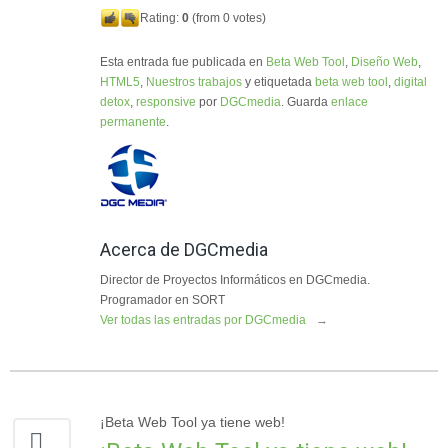
Rating:
0
(from 0 votes)
Esta entrada fue publicada en
Beta Web Tool
,
Diseño Web
,
HTML5
,
Nuestros trabajos
y etiquetada
beta web tool
,
digital
detox
,
responsive
por
DGCmedia
. Guarda
enlace
permanente
.
Acerca de DGCmedia
Director de Proyectos Informáticos en DGCmedia.
Programador en SORT
Ver todas las entradas por DGCmedia
→
¡Beta Web Tool ya tiene web!