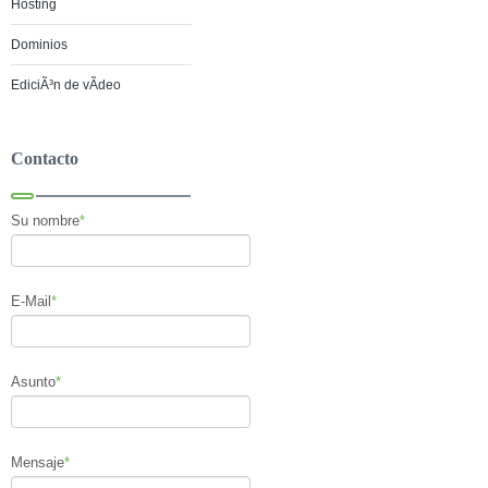
Hosting
Dominios
EdiciÃ³n de vÃ­deo
Contacto
Su nombre
*
E-Mail
*
Asunto
*
Mensaje
*