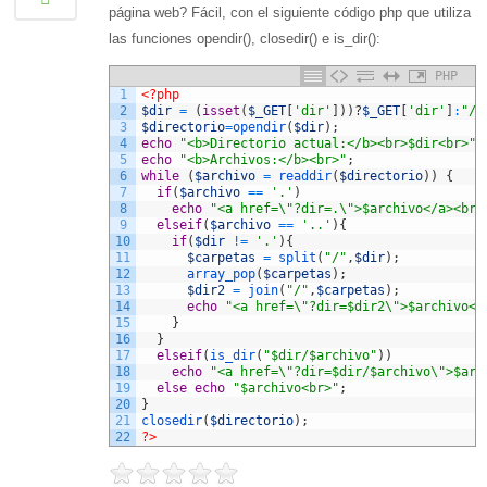
página web? Fácil, con el siguiente código php que utiliza
las funciones opendir(), closedir() e is_dir():
PHP
1
<?php
2
$dir
=
(
isset
(
$_GET
[
'dir'
]
)
)
?
$_GET
[
'dir'
]
:
"/"
3
$directorio
=
opendir
(
$dir
)
;
4
echo
"<b>Directorio actual:</b><br>$dir<br>"
;
5
echo
"<b>Archivos:</b><br>"
;
6
while
(
$archivo
=
readdir
(
$directorio
)
)
{
7
if
(
$archivo
==
'.'
)
8
echo
"<a href=\"?dir=.\">$archivo</a><br>
9
elseif
(
$archivo
==
'..'
)
{
10
if
(
$dir
!=
'.'
)
{
11
$carpetas
=
split
(
"/"
,
$dir
)
;
12
array_pop
(
$carpetas
)
;
13
$dir2
=
join
(
"/"
,
$carpetas
)
;
14
echo
"<a href=\"?dir=$dir2\">$archivo</
15
}
16
}
17
elseif
(
is_dir
(
"$dir/$archivo"
)
)
18
echo
"<a href=\"?dir=$dir/$archivo\">$arc
19
else
echo
"$archivo<br>"
;
20
}
21
closedir
(
$directorio
)
;
22
?>