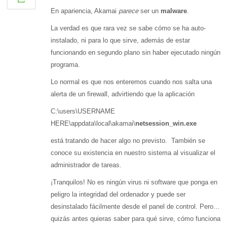
En apariencia, Akamai
parece
ser un
malware
.
La verdad es que rara vez se sabe cómo se ha auto-
instalado, ni para lo que sirve, además de estar
funcionando en segundo plano sin haber ejecutado ningún
programa.
Lo normal es que nos enteremos cuando nos salta una
alerta de un firewall, advirtiendo que la aplicación
C:\users\USERNAME
HERE\appdata\local\akamai\
netsession_win.exe
está tratando de hacer algo no previsto. También se
conoce su existencia en nuestro sistema al visualizar el
administrador de tareas.
¡Tranquilos! No es ningún virus ni software que ponga en
peligro la integridad del ordenador y puede ser
desinstalado fácilmente desde el panel de control. Pero…
quizás antes quieras saber para qué sirve, cómo funciona