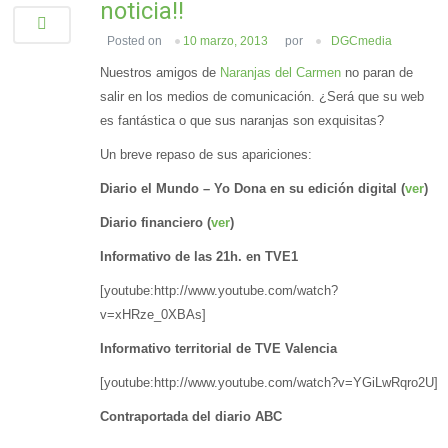
noticia!!
Posted on
10 marzo, 2013
por
DGCmedia
Nuestros amigos de
Naranjas del Carmen
no paran de
salir en los medios de comunicación. ¿Será que su web
es fantástica o que sus naranjas son exquisitas?
Un breve repaso de sus apariciones:
Diario el Mundo – Yo Dona en su edición digital (
ver
)
Diario financiero (
ver
)
Informativo de las 21h. en TVE1
[youtube:http://www.youtube.com/watch?
v=xHRze_0XBAs]
Informativo territorial de TVE Valencia
[youtube:http://www.youtube.com/watch?v=YGiLwRqro2U]
Contraportada del diario ABC