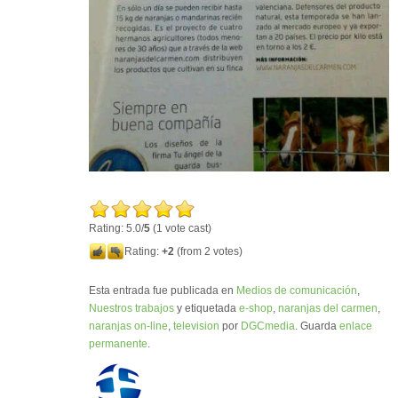
Rating: 5.0/
5
(1 vote cast)
Rating:
+2
(from 2 votes)
Esta entrada fue publicada en
Medios de comunicación
,
Nuestros trabajos
y etiquetada
e-shop
,
naranjas del carmen
,
naranjas on-line
,
television
por
DGCmedia
. Guarda
enlace
permanente
.