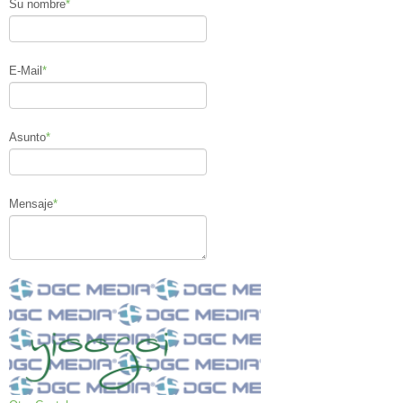
Su nombre
*
E-Mail
*
Asunto
*
Mensaje
*