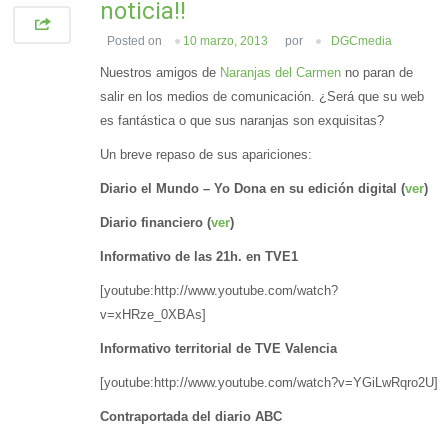
noticia!!
Posted on
10 marzo, 2013
por
DGCmedia
Nuestros amigos de
Naranjas del Carmen
no paran de
salir en los medios de comunicación. ¿Será que su web
es fantástica o que sus naranjas son exquisitas?
Un breve repaso de sus apariciones:
Diario el Mundo – Yo Dona en su edición digital (
ver
)
Diario financiero (
ver
)
Informativo de las 21h. en TVE1
[youtube:http://www.youtube.com/watch?
v=xHRze_0XBAs]
Informativo territorial de TVE Valencia
[youtube:http://www.youtube.com/watch?v=YGiLwRqro2U]
Contraportada del diario ABC