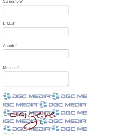
Su nombre
*
E-Mail
*
Asunto
*
Mensaje
*