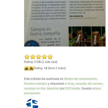
Rating: 5.0/
5
(1 vote cast)
Rating:
+2
(from 2 votes)
Esta entrada fue publicada en
Medios de comunicación
,
Nuestros trabajos
y etiquetada
e-shop
,
naranjas del carmen
,
naranjas on-line
,
television
por
DGCmedia
. Guarda
enlace
permanente
.