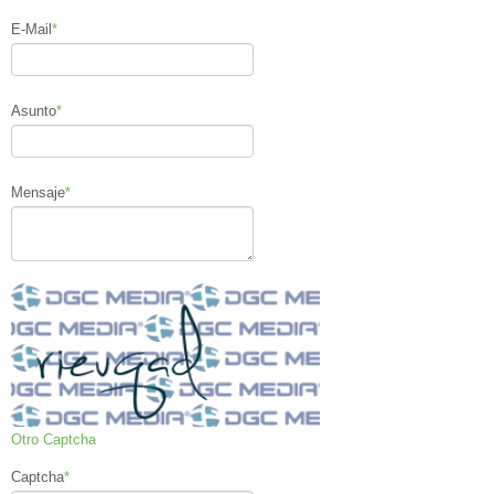
E-Mail
*
Asunto
*
Mensaje
*
Otro Captcha
Captcha
*