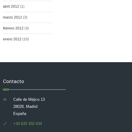
abril 2012
(1)
marzo 2012
(3)
febrero 2012
(3)
enero 2012
(10)
Contacto
Calle de Méjico 13
28028, Madrid
España
+34 633 302 634