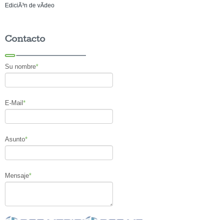
EdiciÃ³n de vÃ­deo
Contacto
Su nombre
*
E-Mail
*
Asunto
*
Mensaje
*