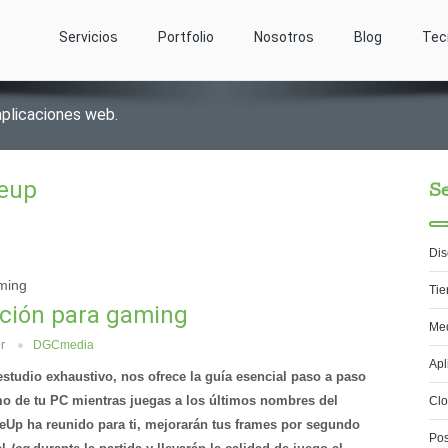
Servicios
Portfolio
Nosotros
Blog
Tec
aplicaciones web.
eup
Se
Dis
ming
Tie
ción para gaming
Med
or
DGCmedia
Apl
estudio exhaustivo, nos ofrece la guía esencial paso a paso
mo de tu PC mientras juegas a los últimos nombres del
Cl
eUp ha reunido para ti, mejorarán tus frames por segundo
Pos