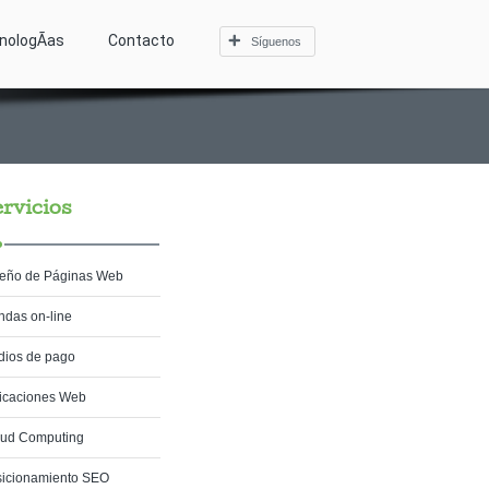
nologÃ­as
Contacto
Síguenos
rvicios
eño de Páginas Web
ndas on-line
ios de pago
icaciones Web
oud Computing
icionamiento SEO