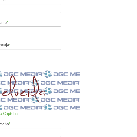
unto
*
nsaje
*
ro Captcha
ptcha
*