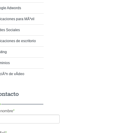
ogle Adwords
icaciones para MÃ³vil
es Sociales
icaciones de escritorio
ting
minios
ciÃ³n de vÃ­deo
ontacto
 nombre
*
ail
*