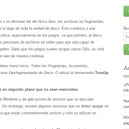
 o se eliminan del del disco duro, los archivos se fragmentan,
Bu
 lo largo de toda la unidad de disco. Esto conduce a una
icativa, especialmente en los juegos, ya que primero, el disco
as porciones de archivos en orden para que sea capaz de
mpleto. Dado que los juegos suelen ocupar varios GBs, es vital
n leer de manera continua.
dows menú inicio,
Todos los Programas
,
Accesorios
,
Ar
ciona
Desfragmentador de Disco
. O utiliza la herramienta
TuneUp
¿Po
s en segundo plano que no sean esenciales
inf
e Windows y de aplicacione de terceros que se ejecutan
Nue
 Sin embargo, existen algunos servicios que se deben apagar en
con
ya que están constantemente activos y sólo se utilizan en
DG
pá