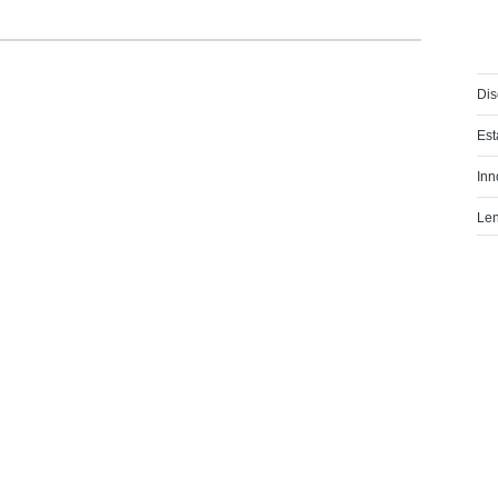
Di
Es
Inn
Le