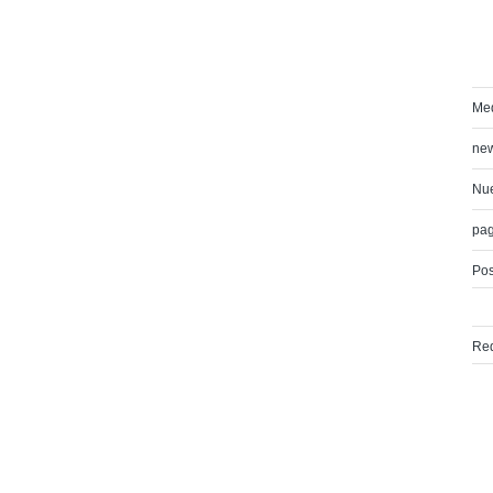
Med
ne
Nue
pa
Pos
Red