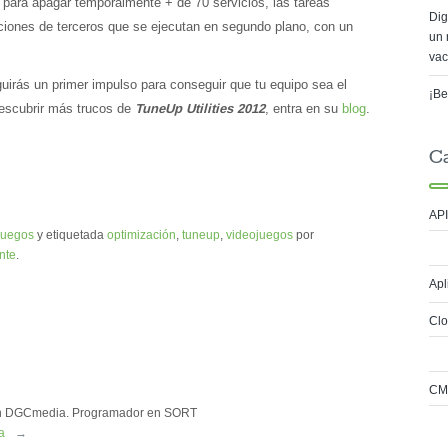
ara apagar temporalmente + de 70 servicios, las tareas
Dig
iones de terceros que se ejecutan en segundo plano, con un
un 
vac
irás un primer impulso para conseguir que tu equipo sea el
¡Be
descubrir más trucos de
TuneUp Utilities 2012
, entra en su
blog
.
C
API
juegos
y etiquetada
optimización
,
tuneup
,
videojuegos
por
nte
.
Apl
Cl
CM
s en DGCmedia. Programador en SORT
ia
→