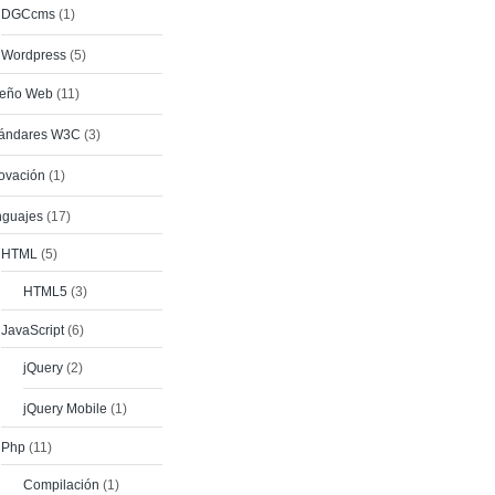
DGCcms
(1)
Wordpress
(5)
seño Web
(11)
tándares W3C
(3)
ovación
(1)
nguajes
(17)
HTML
(5)
HTML5
(3)
JavaScript
(6)
jQuery
(2)
jQuery Mobile
(1)
Php
(11)
Compilación
(1)