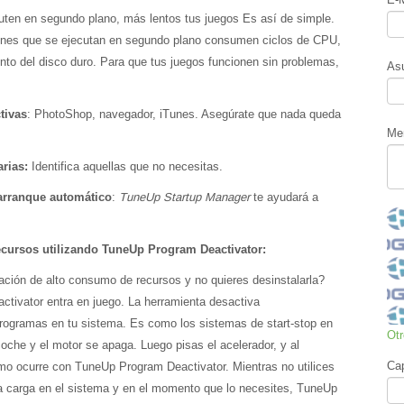
ten en segundo plano, más lentos tus juegos Es así de simple.
iones que se ejecutan en segundo plano consumen ciclos de CPU,
to del disco duro. Para que tus juegos funcionen sin problemas,
As
tivas
: PhotoShop, navegador, iTunes. Asegúrate que nada queda
Me
arias:
Identifica aquellas que no necesitas.
 arranque automático
:
TuneUp Startup Manager
te ayudará a
ecursos utilizando TuneUp Program Deactivator:
ación de alto consumo de recursos y no quieres desinstalarla?
tivator entra en juego. La herramienta desactiva
rogramas en tu sistema. Es como los sistemas de start-stop en
Ot
oche y el motor se apaga. Luego pisas el acelerador, y al
Ca
mo ocurre con TuneUp Program Deactivator. Mientras no utilices
a carga en el sistema y en el momento que lo necesites, TuneUp