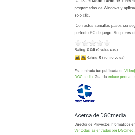
Utiliza el
Modo Turbo
de TuneUp p
programadas de Windows y aplicac
solo clic.
Con estos sencillos pasos consegu
perfecto PC de juego. Si quieres 
Rating: 0.0/
5
(0 votes cast)
Rating:
0
(from 0 votes)
Esta entrada fue publicada en
Video
DGCmedia
. Guarda
enlace permane
Acerca de DGCmedia
Director de Proyectos Informático
Ver todas las entradas por DGCmed