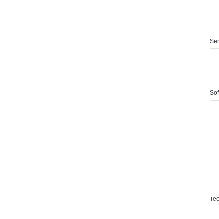
Ser
Sof
Tec