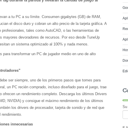
el
lag
durante la partida y llevarán la calidad de juego al
Go
llevan a tu PC a su límite. Consumen gigabytes (GB) de RAM,
Apl
ian el disco duro y cobran un alto precio de la tarjeta gráfica. A
Red
ño profesionales, tales como AutoCAD, o las herramientas de
 los mayores devoradores de recursos. Por eso desde TuneUp
Apl
esitan un sistema optimizado al 100% y nada menos.
Hos
os para transformar un PC de jugador medio en uno de alto
Do
ntroladores”
Edi
y debe ser siempre, uno de los primeros pasos que tomes para
eral, un PC recién comprado, incluso diseñado para el juego, trae
C
o ofrecen un rendimiento completo. Descarga los últimos Drivers
 (AMD, NVIDIA) y consigue el máximo rendimiento de los últimos
Su
bién los drivers de procesador, tarjeta de sonido y de red que
l rendimiento.
ciones innecesarias
E-M