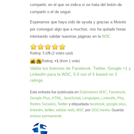
compartir, en el que se indica si se trata del botón de
compartir o el de seguir.
Esperamos que haya sido de ayuda y gracias a Moisés
por conseguir algo que a muchos, nos ha quitado horas
intentando validar nuestras páginas en la
W3C
Rating: 5.0/
5
(2 votes cast)
Rating:
+1
(from 1 vote)
Valida tus botones de Facebook, Twitter, Google +1 y
LinkedIn para la W3C
,
5.0
out of
5
based on
2
ratings
Esta entrada fue publicada en
Estándares W3C
,
Facebook
,
Google Plus
,
HTML
,
JavaScript
,
Lenguajes
,
LinkedIn
,
Php
,
Redes Sociales
,
Twitter
y etiquetada
facebook
,
google plus
,
linkedin
,
twitter
,
validar web
,
W3C
por
DGCmedia
. Guarda
enlace permanente
.