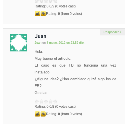
Rating: 0.0/
5
(0 votes cast)
Rating:
0
(from 0 votes)
Responder
↓
Juan
Juan
en
8 mayo, 2012 en 23:52
dijo:
Hola:
Muy bueno el artículo.
El caso es que FB no funciona una vez
instalado.
¿Alguna idea? ¿Han cambiado quizá algo los de
FB?
Gracias
Rating: 0.0/
5
(0 votes cast)
Rating:
0
(from 0 votes)