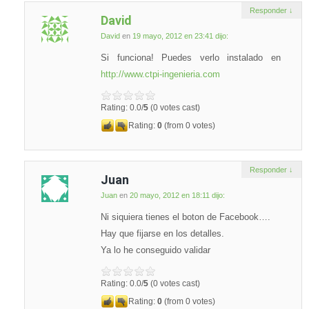
Responder
↓
David
David
en
19 mayo, 2012 en 23:41
dijo:
Si funciona! Puedes verlo instalado en
http://www.ctpi-ingenieria.com
Rating: 0.0/
5
(0 votes cast)
Rating:
0
(from 0 votes)
Responder
↓
Juan
Juan
en
20 mayo, 2012 en 18:11
dijo:
Ni siquiera tienes el boton de Facebook….
Hay que fijarse en los detalles.
Ya lo he conseguido validar
Rating: 0.0/
5
(0 votes cast)
Rating:
0
(from 0 votes)