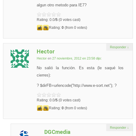
algun otro metodo para IE7?
Rating: 0.0/
5
(0 votes cast)
Rating:
0
(from 0 votes)
Responder
↓
Hector
Hector
en
27 noviembre, 2012 en 23:58
dijo:
No salió la función. Es esta (le saqué los
cierres):
? $dirFB=urlencode(“http://www.e-sort.net”); ?
Rating: 0.0/
5
(0 votes cast)
Rating:
0
(from 0 votes)
Responder
↓
DGCmedia