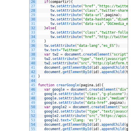
26
if
(
compartir
)
{
27
tw
.
setAttribute
(
"href"
,
"https://twitter
28
tw
.
setAttribute
(
"class"
,
"twitter-share-
29
tw
.
setAttribute
(
"data-url"
,
pagina
)
;
30
tw
.
setAttribute
(
"data-hashtags"
,
"diseño
31
tw
.
setAttribute
(
"data-via"
,
"DGCmedia_es
32
}
else
{
33
tw
.
setAttribute
(
"class"
,
"twitter-follow
34
tw
.
setAttribute
(
"href"
,
"http://twitter.
35
}
36
tw
.
setAttribute
(
"data-lang"
,
"es_ES"
)
;
37
tw
.
text
=
"Twittear"
;
38
var
tw2
=
document
.
createElement
(
"script"
)
39
tw2
.
setAttribute
(
"type"
,
"text/javascript"
)
40
tw2
.
setAttribute
(
"src"
,
"http://platform.tw
41
document
.
getElementById
(
id
)
.
appendChild
(
tw
42
document
.
getElementById
(
id
)
.
appendChild
(
tw
43
}
44
45
function
crearGoogle
(
pagina
,
id
)
{
46
var
google
=
document
.
createElement
(
"div"
)
47
google
.
setAttribute
(
"class"
,
"g-plusone"
)
;
48
google
.
setAttribute
(
"data-size"
,
"medium"
)
;
49
google
.
setAttribute
(
"data-href"
,
pagina
)
;
50
var
google2
=
document
.
createElement
(
"scri
51
google2
.
setAttribute
(
"type"
,
"text/javascri
52
google2
.
setAttribute
(
"src"
,
"https://apis.g
53
google2
.
text
=
"{lang: 'es'}"
;
54
document
.
getElementById
(
id
)
.
appendChild
(
go
55
document
.
getElementById
(
id
)
.
appendChild
(
go