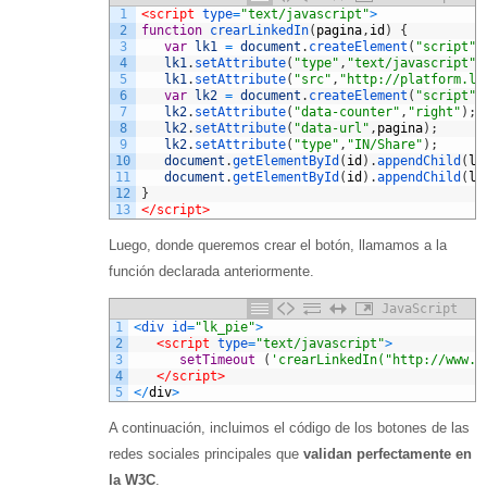
1
<script 
type
=
"text/javascript"
>
2
function
crearLinkedIn
(
pagina
,
id
)
{
3
var
lk1
=
document
.
createElement
(
"script"
)
4
lk1
.
setAttribute
(
"type"
,
"text/javascript"
)
5
lk1
.
setAttribute
(
"src"
,
"http://platform.li
6
var
lk2
=
document
.
createElement
(
"script"
)
7
lk2
.
setAttribute
(
"data-counter"
,
"right"
)
;
8
lk2
.
setAttribute
(
"data-url"
,
pagina
)
;
9
lk2
.
setAttribute
(
"type"
,
"IN/Share"
)
;
10
document
.
getElementById
(
id
)
.
appendChild
(
lk
11
document
.
getElementById
(
id
)
.
appendChild
(
lk
12
}
13
</script>
Luego, donde queremos crear el botón, llamamos a la
función declarada anteriormente.
JavaScript
1
<
div 
id
=
"lk_pie"
>
2
<script 
type
=
"text/javascript"
>
3
setTimeout
(
'crearLinkedIn("http://www.e
4
</script>
5
<
/
div
>
A continuación, incluimos el código de los botones de las
redes sociales principales que
validan perfectamente en
la W3C
.