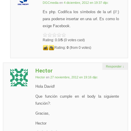
DGCmedia
en
4 diciembre, 2012 en 19:37
dijo:
Es php. Codifica los símbolos de la url (//:)
para poderse insertar en una url. Es como lo
exige Facebook.
Rating: 0.0/
5
(0 votes cast)
Rating:
0
(from 0 votes)
Responder
↓
Hector
Hector
en
27 noviembre, 2012 en 19:16
dijo:
Hola David!
Que función cumple en el body la siguiente
función?:
Gracias,
Hector