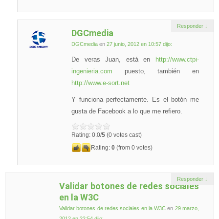
Responder
↓
DGCmedia
DGCmedia
en
27 junio, 2012 en 10:57
dijo:
De veras Juan, está en
http://www.ctpi-
ingenieria.com
puesto, también en
http://www.e-sort.net
Y funciona perfectamente. Es el botón me
gusta de Facebook a lo que me refiero.
Rating: 0.0/
5
(0 votes cast)
Rating:
0
(from 0 votes)
Responder
↓
Validar botones de redes sociales
en la W3C
Validar botones de redes sociales en la W3C
en
29 marzo,
2012 en 22:54
dijo: