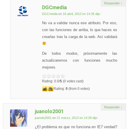
Responder
↓
DGCmedia
DGCmedia
en
16 abril, 2013 en 14:35
dijo:
No va a validar nunca ese atributo. Por eso,
con las funciones de arriba, lo que haces es
crearlas tras la carga de la web. Así validará
De todos modos, próximamente las
actualizaremos con funciones mucho
mejores.
Rating: 0.0/
5
(0 votes cast)
Rating:
0
(from 0 votes)
Responder
↓
juanolo2001
juanolo2001
en
21 marzo, 2013 en 14:28
dijo:
¿El problema es que no funciona en IE7 verdad?