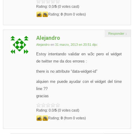
Rating: 0.0/
5
(0 votes cast)
Rating:
0
(from 0 votes)
Responder
↓
Alejandro
Alejandro
en
31 marzo, 2013 en 20:51
dijo:
Estoy intentando validar en w3c pero el widget
de twitter me da dos errores :
there is no attribute “data-widget-id”
alquien me puede ayudar con el widget del time
line ??
gracias
Rating: 0.0/
5
(0 votes cast)
Rating:
0
(from 0 votes)