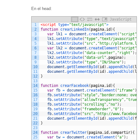
En el head:
JavaScript
1
<script 
type
=
"text/javascript"
>
2
function
crearLinkedIn
(
pagina
,
id
)
{
3
var
lk1
=
document
.
createElement
(
"script"
)
4
lk1
.
setAttribute
(
"type"
,
"text/javascript"
)
5
lk1
.
setAttribute
(
"src"
,
"http://platform.li
6
var
lk2
=
document
.
createElement
(
"script"
)
7
lk2
.
setAttribute
(
"data-counter"
,
"right"
)
;
8
lk2
.
setAttribute
(
"data-url"
,
pagina
)
;
9
lk2
.
setAttribute
(
"type"
,
"IN/Share"
)
;
10
document
.
getElementById
(
id
)
.
appendChild
(
lk
11
document
.
getElementById
(
id
)
.
appendChild
(
lk
12
}
13
14
function
crearFacebook
(
pagina
,
id
)
{
15
var
fb
=
document
.
createElement
(
"iframe"
)
;
16
fb
.
setAttribute
(
"style"
,
"border:none; over
17
fb
.
setAttribute
(
"allowTransparency"
,
"true"
18
fb
.
setAttribute
(
"scrolling"
,
"no"
)
;
19
fb
.
setAttribute
(
"frameborder"
,
"0"
)
;
20
fb
.
setAttribute
(
"src"
,
"http://www.facebook
21
document
.
getElementById
(
id
)
.
appendChild
(
fb
22
}
23
24
function
crearTwitter
(
pagina
,
id
,
compartir
)
{
25
var
tw
=
document
.
createElement
(
"a"
)
;