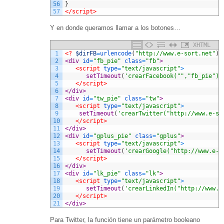
56
}
57
</script>
Y en donde queramos llamar a los botones…
XHTML
1
<?
$dirFB
=
urlencode
(
"http://www.e-sort.net"
)
;
2
<div 
id
=
"fb_pie"
class
=
"fb"
>
3
<script 
type
=
"text/javascript"
>
4
setTimeout
(
'crearFacebook("","fb_pie")'
5
</script>
6
</div>
7
<div 
id
=
"tw_pie"
class
=
"tw"
>
8
<script 
type
=
"text/javascript"
>
9
setTimeout
(
'crearTwitter("http://www.e-so
10
</script>
11
</div>
12
<div 
id
=
"gplus_pie"
class
=
"gplus"
>
13
<script 
type
=
"text/javascript"
>
14
setTimeout
(
'crearGoogle("http://www.e-s
15
</script>
16
</div>
17
<div 
id
=
"lk_pie"
class
=
"lk"
>
18
<script 
type
=
"text/javascript"
>
19
setTimeout
(
'crearLinkedIn("http://www.e
20
</script>
21
</div>
Para Twitter, la función tiene un parámetro booleano