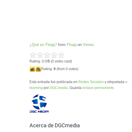
¿Qué es Floqq?
from
Floqq
on
Vimeo
.
Rating: 0.0/
5
(0 votes cast)
Rating:
0
(from 0 votes)
Esta entrada fue publicada en
Redes Sociales
y etiquetada
e-
learning
por
DGCmedia
. Guarda
enlace permanente
.
Acerca de DGCmedia