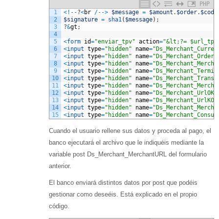
PHP
1
<
!
--
?
<
br
/
--
>
$message
=
$amount
.
$order
.
$code
2
$signature
=
sha1
(
$message
)
;
3
?
&
gt
;
4
5
<
form 
id
=
"enviar_tpv"
action
=
"&lt;?= $url_tpv
6
<
input 
type
=
"hidden"
name
=
"Ds_Merchant_Curren
7
<
input 
type
=
"hidden"
name
=
"Ds_Merchant_Order"
8
<
input 
type
=
"hidden"
name
=
"Ds_Merchant_Mercha
9
<
input 
type
=
"hidden"
name
=
"Ds_Merchant_Termin
10
<
input 
type
=
"hidden"
name
=
"Ds_Merchant_Transa
11
<
input 
type
=
"hidden"
name
=
"Ds_Merchant_Mercha
12
<
input 
type
=
"hidden"
name
=
"Ds_Merchant_UrlOK"
13
<
input 
type
=
"hidden"
name
=
"Ds_Merchant_UrlKO"
14
<
input 
type
=
"hidden"
name
=
"Ds_Merchant_Mercha
15
<
input 
type
=
"hidden"
name
=
"Ds_Merchant_Consum
Cuando el usuario rellene sus datos y proceda al pago, el
banco ejecutará el archivo que le indiquéis mediante la
variable post Ds_Merchant_MerchantURL del formulario
anterior.
El banco enviará distintos datos por post que podéis
gestionar como deseéis. Está explicado en el propio
código.