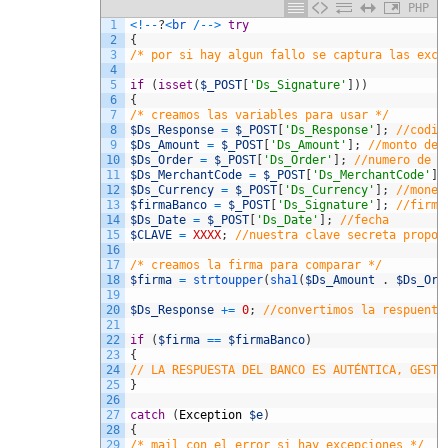
PHP
1
<
!
--
?
<
br
/
--
>
try
2
{
3
/* por si hay algun fallo se captura las exce
4
5
if
(
isset
(
$_POST
[
'Ds_Signature'
]
)
)
6
{
7
/* creamos las variables para usar */
8
$Ds_Response
=
$_POST
[
'Ds_Response'
]
;
//codig
9
$Ds_Amount
=
$_POST
[
'Ds_Amount'
]
;
//monto de 
10
$Ds_Order
=
$_POST
[
'Ds_Order'
]
;
//numero de o
11
$Ds_MerchantCode
=
$_POST
[
'Ds_MerchantCode'
]
;
12
$Ds_Currency
=
$_POST
[
'Ds_Currency'
]
;
//moned
13
$firmaBanco
=
$_POST
[
'Ds_Signature'
]
;
//firma
14
$Ds_Date
=
$_POST
[
'Ds_Date'
]
;
//fecha
15
$CLAVE
=
XXXX
;
//nuestra clave secreta propor
16
17
/* creamos la firma para comparar */
18
$firma
=
strtoupper
(
sha1
(
$Ds_Amount
.
$Ds_Ord
19
20
$Ds_Response
+
=
0
;
//convertimos la respuenta
21
22
if
(
$firma
==
$firmaBanco
)
23
{
24
// LA RESPUESTA DEL BANCO ES AUTÉNTICA, GESTI
25
}
26
27
catch
(
Exception
$e
)
28
{
29
/* mail con el error si hay excepciones */