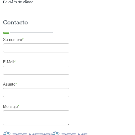
EdiciÃ³n de vÃ­deo
Contacto
Su nombre
*
E-Mail
*
Asunto
*
Mensaje
*