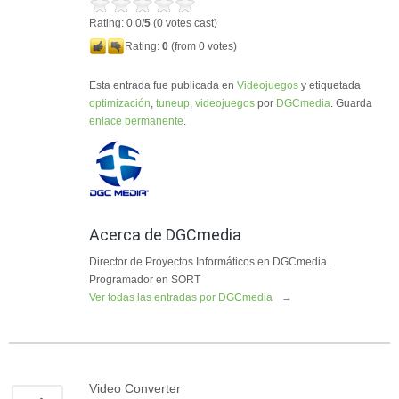
Rating: 0.0/
5
(0 votes cast)
Rating:
0
(from 0 votes)
Esta entrada fue publicada en
Videojuegos
y etiquetada
optimización
,
tuneup
,
videojuegos
por
DGCmedia
. Guarda
enlace permanente
.
Acerca de DGCmedia
Director de Proyectos Informáticos en DGCmedia.
Programador en SORT
Ver todas las entradas por DGCmedia
→
Video Converter